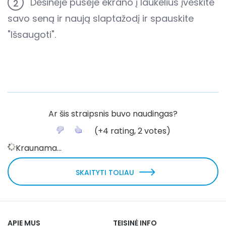
Dešinėje pusėje ekrano į laukelius įveskite
2
savo seną ir naują slaptažodį ir spauskite
"Išsaugoti".
Ar šis straipsnis buvo naudingas?
(
+4
rating,
2
votes)
Kraunama...
SKAITYTI TOLIAU
APIE MUS
TEISINĖ INFO