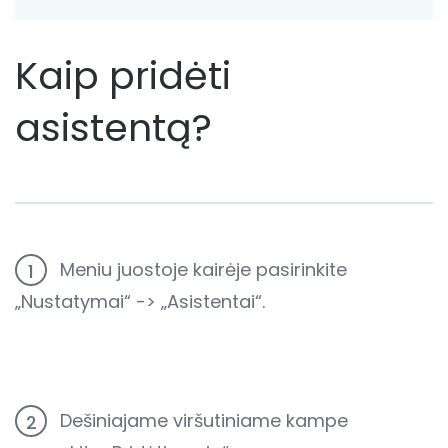
Kaip pridėti
asistentą?
Meniu juostoje kairėje pasirinkite
1
„Nustatymai“ -> „Asistentai“.
Dešiniajame viršutiniame kampe
2