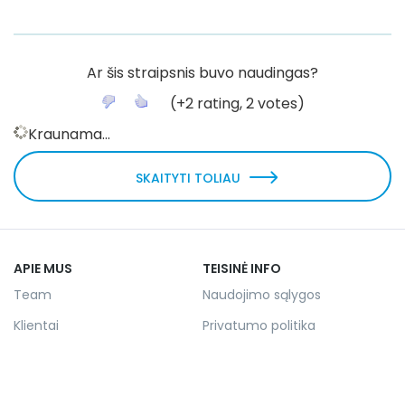
Ar šis straipsnis buvo naudingas?
(
+2
rating,
2
votes)
Kraunama...
SKAITYTI TOLIAU
APIE MUS
TEISINĖ INFO
Team
Naudojimo sąlygos
Klientai
Privatumo politika