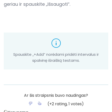
geriau ir spauskite „Išsaugoti“.
Spauskite „+Add“ norėdami pridėti intervalus ir
spalvinę išraišką testams.
Ar šis straipsnis buvo naudingas?
(
+2
rating,
1
votes)