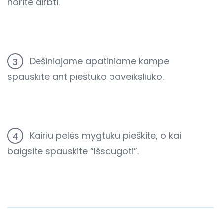
norite dirbti.
Dešiniajame apatiniame kampe
3
spauskite ant pieštuko paveiksliuko.
Kairiu pelės mygtuku pieškite, o kai
4
baigsite spauskite “Išsaugoti”.