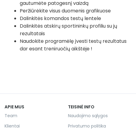
gautumėte patogesnį vaizdą
Peržiūrėkite visus duomenis grafikuose
Dalinkitės komandos testų lentele
Dalinkitės atskirų sportininkų profiliu su jų
rezultatais
Naudokite programėlę įvesti testų rezultatus
dar esant treniruočių aikštėje !
APIE MUS
TEISINĖ INFO
Team
Naudojimo sąlygos
Klientai
Privatumo politika