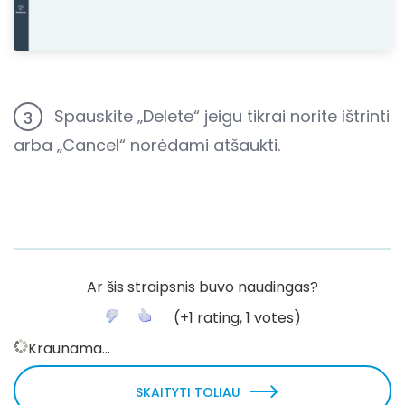
Spauskite „Delete“ jeigu tikrai norite ištrinti
3
arba „Cancel“ norėdami atšaukti.
Ar šis straipsnis buvo naudingas?
(
+1
rating,
1
votes)
Kraunama...
SKAITYTI TOLIAU