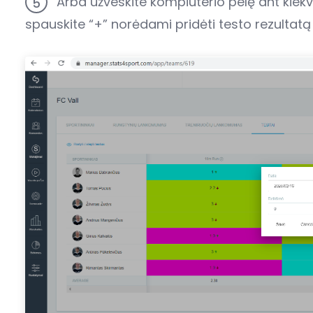
Arba užveskite kompiuterio pelę ant kiekv
5
spauskite “+” norėdami pridėti testo rezultatą 