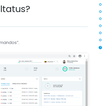
ultatus?
Komandos“.
7