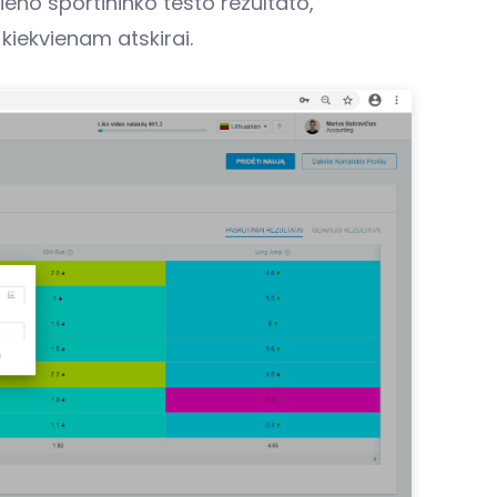
ieno sportininko testo rezultato,
kiekvienam atskirai.