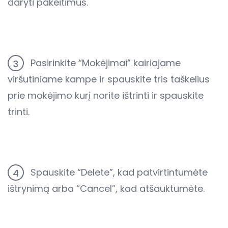
daryti pakeitimus.
Pasirinkite “Mokėjimai” kairiajame
3
viršutiniame kampe ir spauskite tris taškelius
prie mokėjimo kurį norite ištrinti ir spauskite
trinti.
Spauskite “Delete”, kad patvirtintumėte
4
ištrynimą arba “Cancel”, kad atšauktumėte.