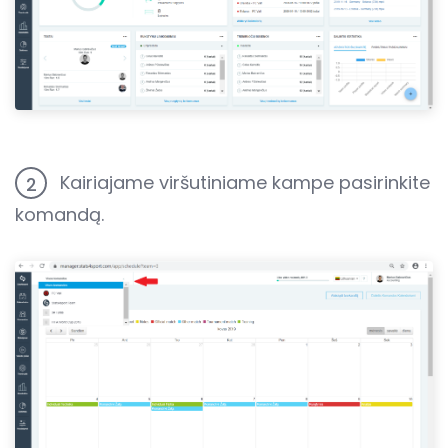
Kairiajame viršutiniame kampe pasirinkite
2
komandą.