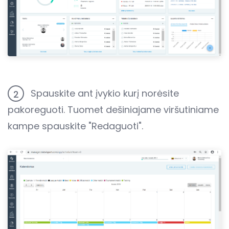
Spauskite ant įvykio kurį norėsite
2
pakoreguoti. Tuomet dešiniajame viršutiniame
kampe spauskite "Redaguoti".