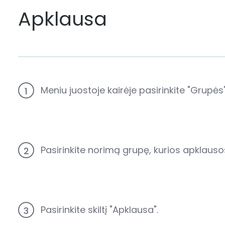
Apklausa
Meniu juostoje kairėje pasirinkite "Grupės"
1
Pasirinkite norimą grupę, kurios apklausos
2
Pasirinkite skiltį "Apklausa".
3